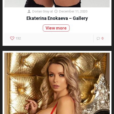
Dorian Gray
at
December 11, 2020
Ekaterina Enokaeva – Gallery
View more
132
0