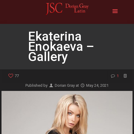
Ekaterina
Enokaeva –
Gallery
77
1
Published by
Dorian Gray
at
May 24, 2021