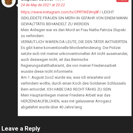
24 de May de 2021 at 20:22
https://www.instagram.com/tv/CPRTWEWnj8F/
LEICHT
GEKLEIDETE FRAUEN SIN MERH IN GEFAHR VON EINEM MANN
GEWALTTÄTIG BEHANDELT ZU WERDEN
Mein Anliegen war es den Mord an Frau Natlia Patrizia Slupski
zu verhindern.
VERMUT.LICH WAREN DA LEUTE, DIE DEN TÄTER AKTIVIERTEN.
Es gibt keine konventionelle Mordverhinderung. Die Polizei
setzte sich mit meiner unkonventionellen Art nicht auseinander,
auch deswegen nicht, eil das Bernische
Regierungsstatthalteramt, die von meiner Friedensarbeit
wusste diese nicht informierte.
Am 1. August 2oo2 wurde sie, was ich erwartete und
verhindern wollte, durch einen Koch des Goldenen Schlüssels
Bern ermordet. ICH HABE DAS RECHT FÄHIG ZU SEIN.
Mein Hauptamliegen meiner Friedens-Arbeit war das
HERZENSAUFBLÜHEN, was mit gelassener Arroganz
abgelehnt wurde über 40 Jahre lang
Leave a Reply