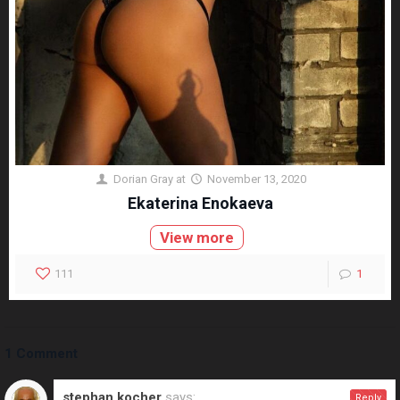
Dorian Gray
at
November 13, 2020
Ekaterina Enokaeva
View more
111
1
1 Comment
stephan kocher
says:
Reply