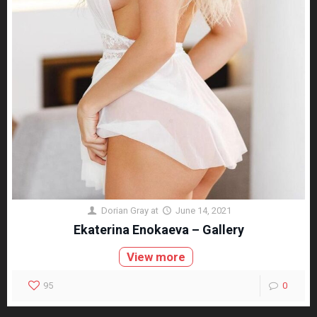
Dorian Gray
at
June 14, 2021
Ekaterina Enokaeva – Gallery
View more
95
0