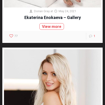
Dorian Gray
at
May 24, 2021
Ekaterina Enokaeva – Gallery
View more
77
1