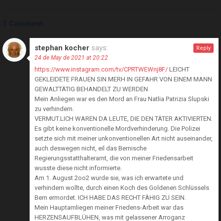
1 Comment
stephan kocher
says:
Reply
24 de May de 2021 at 20:22
https://www.instagram.com/tv/CPRTWEWnj8F/
LEICHT
GEKLEIDETE FRAUEN SIN MERH IN GEFAHR VON EINEM MANN
GEWALTTÄTIG BEHANDELT ZU WERDEN
Mein Anliegen war es den Mord an Frau Natlia Patrizia Slupski
zu verhindern.
VERMUT.LICH WAREN DA LEUTE, DIE DEN TÄTER AKTIVIERTEN.
Es gibt keine konventionelle Mordverhinderung. Die Polizei
setzte sich mit meiner unkonventionellen Art nicht auseinander,
auch deswegen nicht, eil das Bernische
Regierungsstatthalteramt, die von meiner Friedensarbeit
wusste diese nicht informierte.
Am 1. August 2oo2 wurde sie, was ich erwartete und
verhindern wollte, durch einen Koch des Goldenen Schlüssels
Bern ermordet. ICH HABE DAS RECHT FÄHIG ZU SEIN.
Mein Hauptamliegen meiner Friedens-Arbeit war das
HERZENSAUFBLÜHEN, was mit gelassener Arroganz