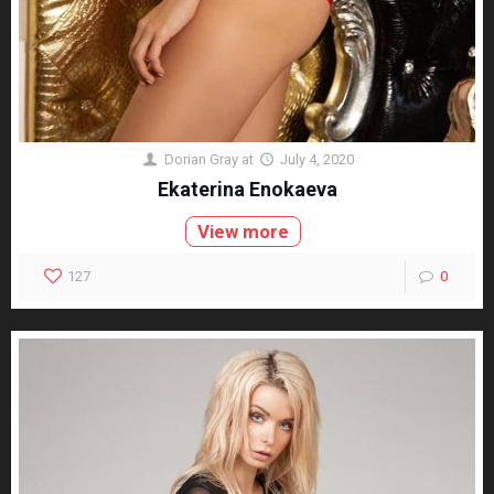
Dorian Gray
at
July 4, 2020
Ekaterina Enokaeva
View more
127
0