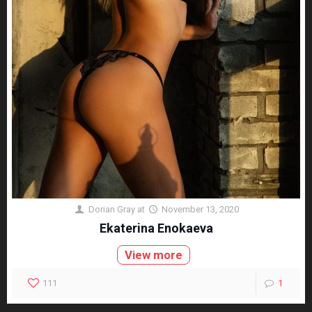
Dorian Gray
at
November 13, 2020
Ekaterina Enokaeva
View more
111
1