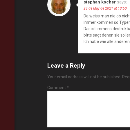
stephan kocher
says:
23 de May de 2021 at 13:50
Da weiss man nie ob nich
Immer kommen so Typen di
Das ist immens destrukt
bitte sagt denen sie soll
Ich habe wie alle andere
Leave a Reply
Your email address will not be published.
Requ
Comment
*