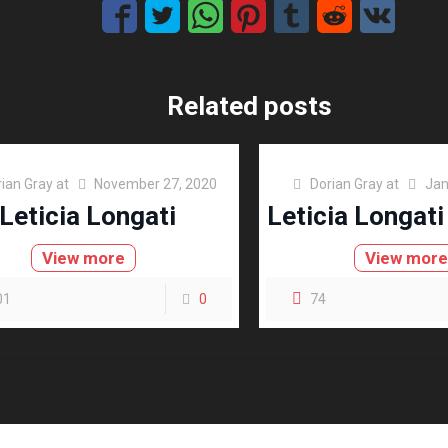
Related posts
ian Gray
at
November 27, 2020
Dorian Gray
at
Jan
Leticia Longati
Leticia Longati
View more
View mor
01
0
74