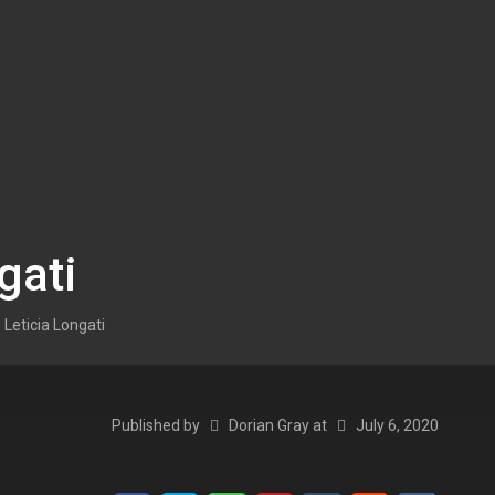
gati
Leticia Longati
Published by
Dorian Gray
at
July 6, 2020