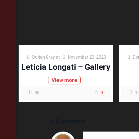
Dorian Gray
at
November 23, 2020
Dor
Leticia Longati – Gallery
View more
80
0
1
1 Comment