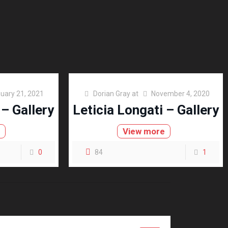
uary 21, 2021
Dorian Gray
at
November 4, 2020
 – Gallery
Leticia Longati – Gallery
e
View more
0
84
1