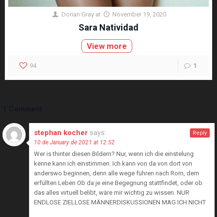
Dorian Gray
at
November 19, 2020
Sara Natividad
View more
94
1
1 Comment
stephan kocher
says:
Reply
10 de January de 2021 at 12:52
Wer is thinter diesen Bildern? Nur, wenn ich die einstelung
kenne kann ich einstimmen. Ich kann von da von dort von
anderswo beginnen, denn alle wege führen nach Rom, dem
erfüllten Leben Ob da je eine Begegnung stattfindet, oder ob
das alles virtuell belibt, wäre mir wichtig zu wissen. NUR
ENDLOSE ZIELLOSE MÄNNERDISKUSSIONEN MAG ICH NICHT