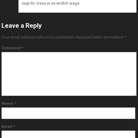
sagt Ihr: Dass er es endlch wage.
Leave a Reply
Your email address will not be published.
Required fields are marked
*
Comment
*
Name
*
Email
*