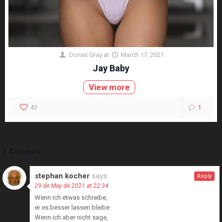
Dorian Gray
at
March 17, 2021
Jay Baby
View more
43
1
1 Comment
stephan kocher
says:
Reply
29 de May de 2021 at 22:34
Wenn ich etwas schreibe,
er es besser lassen bleibe
Wenn ich aber nicht sage,