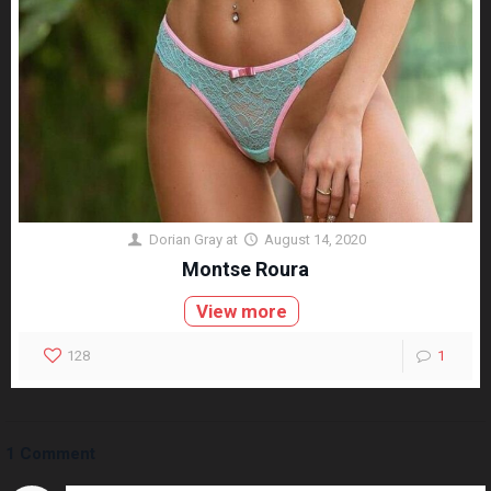
Dorian Gray
at
August 14, 2020
Montse Roura
View more
128
1
1 Comment